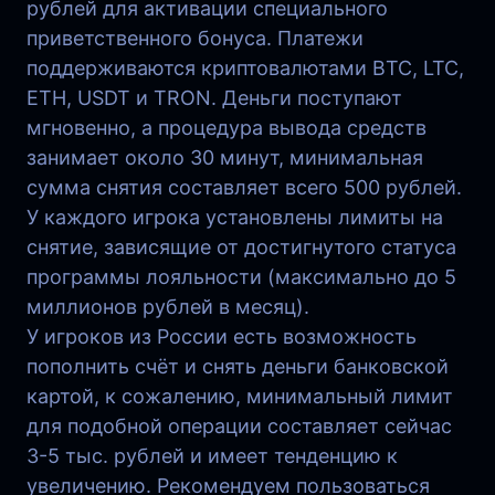
рублей для активации специального
приветственного бонуса. Платежи
поддерживаются криптовалютами BTC, LTC,
ETH, USDT и TRON. Деньги поступают
мгновенно, а процедура вывода средств
занимает около 30 минут, минимальная
сумма снятия составляет всего 500 рублей.
У каждого игрока установлены лимиты на
снятие, зависящие от достигнутого статуса
программы лояльности (максимально до 5
миллионов рублей в месяц).
У игроков из России есть возможность
пополнить счёт и снять деньги банковской
картой, к сожалению, минимальный лимит
для подобной операции составляет сейчас
3-5 тыс. рублей и имеет тенденцию к
увеличению. Рекомендуем пользоваться