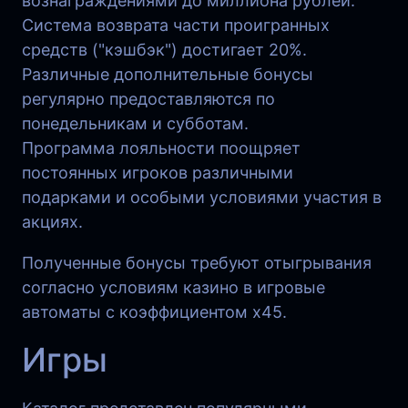
вознаграждениями до миллиона рублей.
Система возврата части проигранных
средств ("кэшбэк") достигает 20%.
Различные дополнительные бонусы
регулярно предоставляются по
понедельникам и субботам.
Программа лояльности поощряет
постоянных игроков различными
подарками и особыми условиями участия в
акциях.
Полученные бонусы требуют отыгрывания
согласно условиям казино в игровые
автоматы с коэффициентом x45.
Игры