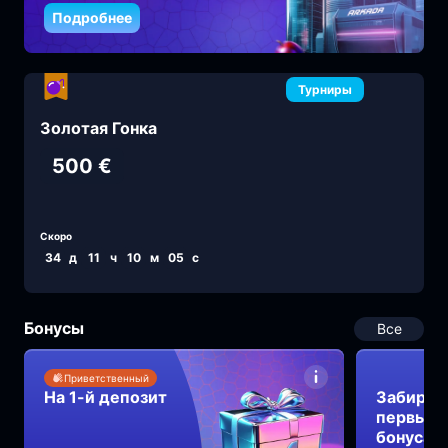
Подробнее
Турниры
Золотая Гонка
500 €
Скоро
34
д
11
ч
10
м
05
c
Бонусы
Все
Приветственный
На 1-й депозит
Забирай
первые 
бонуса!