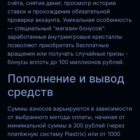
счёта, снятие денег, просмотр истории
ставок и прохождение обязательной
проверки аккаунта. Уникальная особенность
— специальный "магазин бонусов":
заработанные внутриигровые кристаллы
позволяют приобретать бесплатные
вращения или получать случайные призы -
бонусы вплоть до 100 миллионов рублей.
Пополнение и вывод
средств
Суммы взносов варьируются в зависимости
от выбранного метода оплаты, начиная от
минимальной суммы в 300 рублей (через
платёжную систему Piastrix) или от 1000