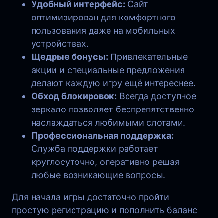
Удобный интерфейс:
Сайт
оптимизирован для комфортного
пользования даже на мобильных
устройствах.
Щедрые бонусы:
Привлекательные
акции и специальные предложения
делают каждую игру ещё интереснее.
Обход блокировок:
Всегда доступное
зеркало позволяет беспрепятственно
наслаждаться любимыми слотами.
Профессиональная поддержка:
Служба поддержки работает
круглосуточно, оперативно решая
любые возникающие вопросы.
Для начала игры достаточно пройти
простую регистрацию и пополнить баланс